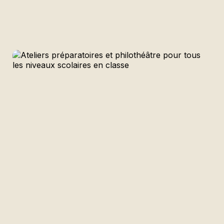
Menu
Billets
Programmation
Programmation famille
Programmation scolaire
Ateliers et animations
Billetterie
Abonnement
Nous soutenir
Pourquoi nous soutenir
LA GRANDE SORTIE : Cocktail-bénéfice
Contact