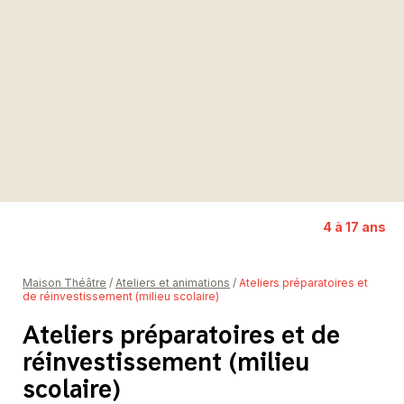
Représentation solidaire
Partenaires
Donateurs et donatrices
4 à 17 ans
Maison Théâtre
/
Ateliers et animations
/
Ateliers préparatoires et
de réinvestissement (milieu scolaire)
Ateliers préparatoires et de
réinvestissement (milieu
scolaire)