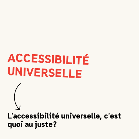
Menu
Billets
Programmation
Programmation famille
ACCESSIBILITÉ
Programmation scolaire
Ateliers et animations
UNIVERSELLE
Billetterie
Abonnement
L’accessibilité universelle, c’est
Nous soutenir
Pourquoi nous soutenir
quoi au juste?
LA GRANDE SORTIE : Cocktail-bénéfice
Contact