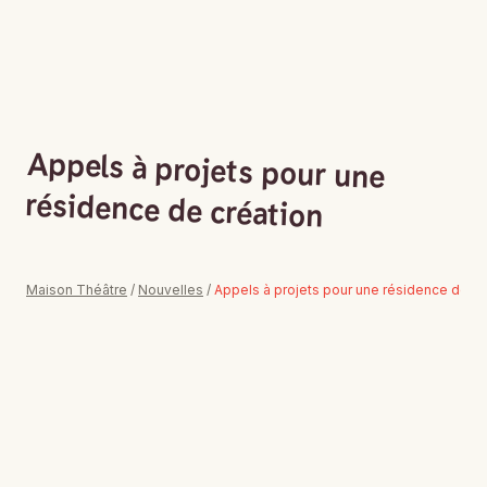
Menu
Billets
Programmation
Programmation famille
Appels
à
projets
pour
une
résidence
de
création
Programmation scolaire
Ateliers et animations
Billetterie
Maison Théâtre
/
Nouvelles
/
Appels à projets pour une résidence de cr
Abonnement
Nous soutenir
Pourquoi nous soutenir
LA GRANDE SORTIE : Cocktail-bénéfice
Contact