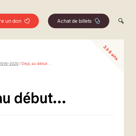
r
e
u
n
d
o
n
A
c
h
a
t
d
e
b
i
l
l
e
t
s
3 à 6 ans
 2019-2020
/
Déjà, au début…
 au début…