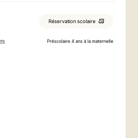
R
é
s
e
r
v
a
t
i
o
n
s
c
o
l
a
i
r
e
Préscolaire 4 ans à la maternelle
ifs