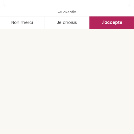
Résumé
D’abord, il y a un roman de Simon Boulerice, inspiré
d’un drame réel qui s’est déroulé aux États-Unis en
2008. C’est l’histoire de Leticia, née Larry King, de
son assassinat par Brandon, dont elle est
amoureuse, et de tous les personnages qui gravitent
autour d’eux. C’est une histoire d’amour et de