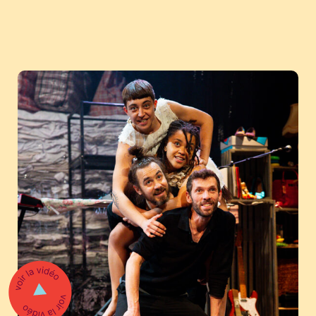
Menu
Billets
Programmation
Programmation famille
Programmation scolaire
Ateliers et animations
Billetterie
Abonnement
Nous soutenir
Pourquoi nous soutenir
LA GRANDE SORTIE : Cocktail-bénéfice
Contact