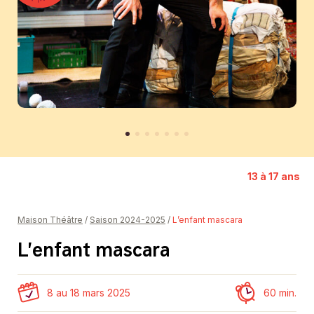
Représentation solidaire
Partenaires
Donateurs et donatrices
13 à 17 ans
Maison Théâtre
/
Saison 2024-2025
/
L’enfant mascara
L’enfant mascara
8 au 18 mars 2025
60 min.