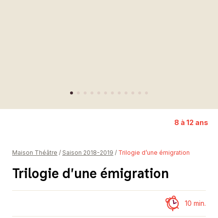
Représentation solidaire
Partenaires
Donateurs et donatrices
8 à 12 ans
Maison Théâtre
/
Saison 2018-2019
/
Trilogie d’une émigration
Trilogie d’une émigration
10 min.