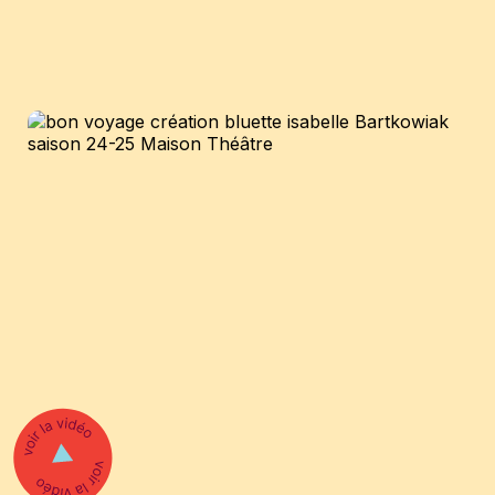
Menu
Billets
Programmation
Programmation famille
Programmation scolaire
Ateliers et animations
Billetterie
Abonnement
Nous soutenir
Pourquoi nous soutenir
LA GRANDE SORTIE : Cocktail-bénéfice
Contact