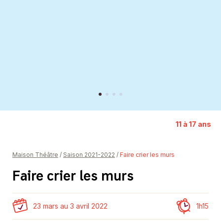
Représentation solidaire
Partenaires
Donateurs et donatrices
11 à 17 ans
Maison Théâtre
/
Saison 2021-2022
/
Faire crier les murs
Faire crier les murs
23 mars au 3 avril 2022
1h15