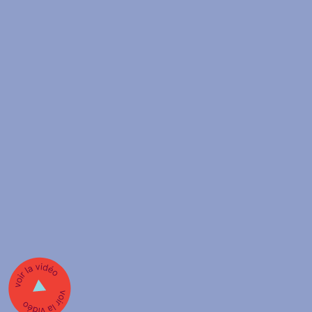
Menu
Billets
Programmation
Programmation famille
Programmation scolaire
Ateliers et animations
Billetterie
Abonnement
Nous soutenir
Pourquoi nous soutenir
LA GRANDE SORTIE : Cocktail-bénéfice
Contact